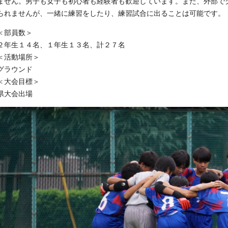
ません。男子も女子も初心者も経験者も歓迎しています。また、外部で
られませんが、一緒に練習をしたり、練習試合に出ることは可能です。
＜部員数＞
２年生１４名、１年生１３名、計２７名
＜活動場所＞
グラウンド
＜大会目標＞
県大会出場